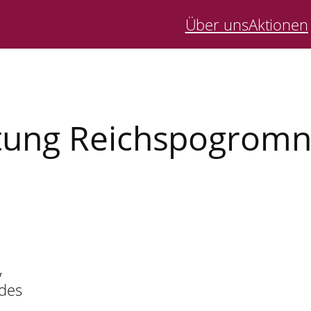
Über uns
Aktionen
tung Reichspogromn
,
 des