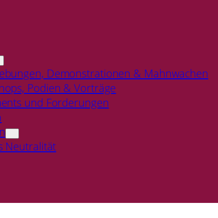
ebungen, Demonstrationen & Mahnwachen
ops, Podien & Vorträge
ments und Forderungen
n
en
reme Rechte
 Neutralität