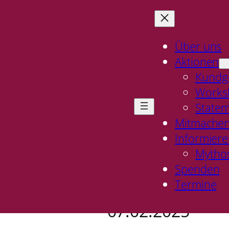
Über uns
Aktionen
Kundg
Worksh
State
Mitmache
Informier
e Stimme für die ext
Mythos
Spenden
Termine
07.02.2025